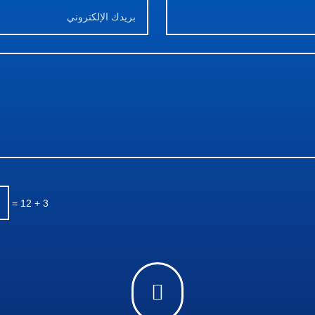
=
3 + 12
