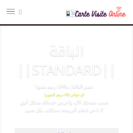
الباقة
||STANDARD||
سعر الباقة:
بـ249 درهم سنويا
أي حوالي (20 درهم للشهر)
صمم صفحتك الآن واعرض خدماتك بشكل أنيق
لا داعي لتعلم البرمجة سنتكلف بكل شيئ